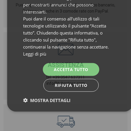
per mostrarti annunci che possono
Puoi pagare tramite carta di credito, bonifico bancario,
interessarti.
Satispay, o anche in 3 comode rate con PayPal.
Puoi dare il consenso all’utilizzo di tali
tecnologie utilizzando il pulsante “Accetta
tutto”. Chiudendo questa informativa, o
cliccando sul pulsante "Rifiuta tutto",
continuerai la navigazione senza accettare.
Leggi di più
ASSISTENZA
ACCETTA TUTTO
tel. +39 0547 637311
info@tubostore.com
RIFIUTA TUTTO
MOSTRA DETTAGLI